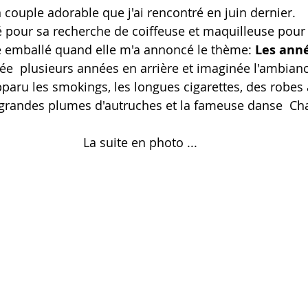
 couple adorable que j'ai rencontré en juin dernier.
é pour sa recherche de coiffeuse et maquilleuse pour
oiffeurdemariée
te emballé quand elle m'a annoncé le thème: 
Les anné
ée  plusieurs années en arrière et imaginée l'ambian
pparu les smokings, les longues cigarettes, des robes à
s grandes plumes d'autruches et la fameuse danse  Cha
La suite en photo ...