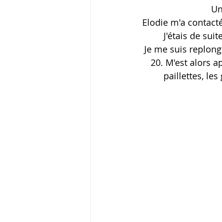
Un
Elodie m'a contact
publications mariage bord
c
J'étais de sui
Je me suis replong
20. M'est alors a
paillettes, le