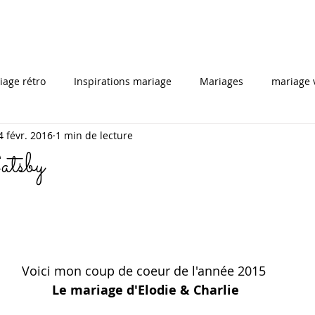
iage rétro
Inspirations mariage
Mariages
mariage 
4 févr. 2016
1 min de lecture
Tutoriel
Portrait personnel
mariagegai
maria
tsby
telier coiffures
mariée
coiffuredemariage
mode,
spiration mariage
editorial mariage
coiffure et maqullag
Voici mon coup de coeur de l'année 2015
 Le mariage d'Elodie & Charlie
rdeaux
photo mariage bordeaux
coiffeur bordeaux