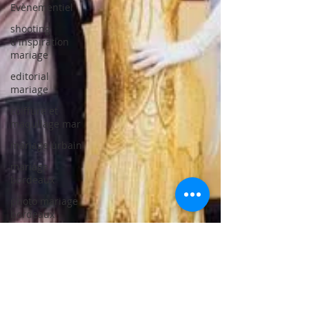
Evènementiel
shooting
d'inspiration
mariage
editorial
mariage
coiffure et
maqullage mar
mariage urbain
mariage
bordeaux
photo mariage
bordeaux
coiffeur
bordeaux
publications
mariage bord
coiffeurdemariée