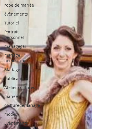
robe de mariée
évènements
Tutoriel
Portrait
personnel
mariagegai
mariage
homosexuel
Mariage
Publications
Atelier coiffures
mariée
coiffuredemariage
mode,
Evènements