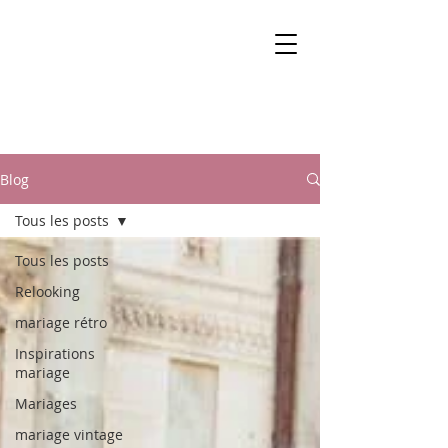
Blog
Tous les posts
Tous les posts
Relooking
mariage rétro
Inspirations
mariage
Mariages
mariage vintage