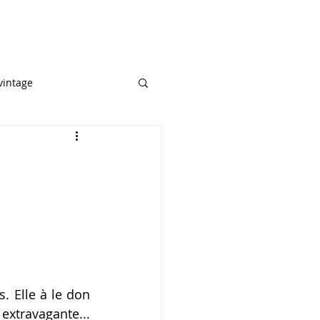
vintage
ge homosexuel
Evènements
e mar
 Elle à le don 
extravagante... 