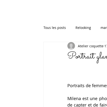
Tous les posts
Relooking
mar
Atelier coquette
1
robe de mariée
évènements
Portrait gl
Mariage
Publications
A
Evènementiel
shooting d'in
Portraits de femmes
Milena est une phot
mariage urbain
mariage bo
de capter et de fair