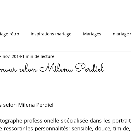
iage rétro
Inspirations mariage
Mariages
mariage 
7 nov. 2014
1 min de lecture
Tutoriel
Portrait personnel
mariagegai
maria
amour selon Milena Perdiel
telier coiffures
mariée
coiffuredemariage
mode,
spiration mariage
editorial mariage
coiffure et maqullag
 selon Milena Perdiel
ographe professionelle spécialisée dans les portraits.
rdeaux
photo mariage bordeaux
coiffeur bordeaux
e ressortir les personnalités: sensible, douce, timide, 