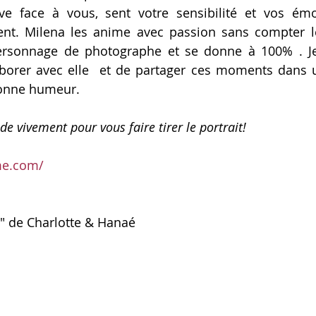
uve face à vous, sent votre sensibilité et vos émo
rent. Milena les anime avec passion sans compter le
oiffeurdemariée
ersonnage de photographe et se donne à 100% . Je 
borer avec elle  et de partager ces moments dans u
bonne humeur.
e vivement pour vous faire tirer le portrait!
me.com/
r" de Charlotte & Hanaé