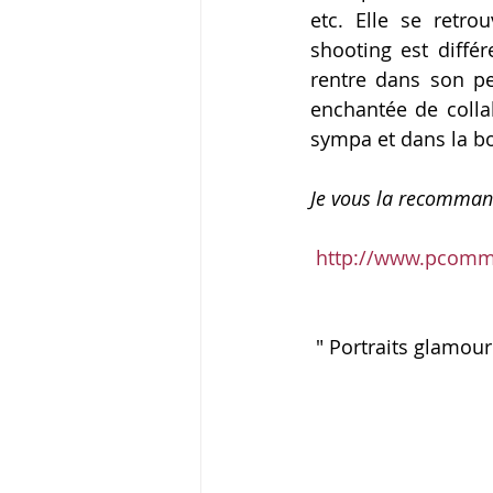
etc. Elle se retro
shooting est diffé
publications mariage bord
c
rentre dans son p
enchantée de colla
sympa et dans la 
Je vous la recommand
http://www.pcom
 " Portraits glamou